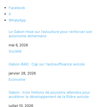
Facebook
X
WhatsApp
Le Gabon mise sur l’aviculture pour renforcer son
autonomie alimentaire
Date
mai 6, 2026
Par rapport à
Société
Gabon-BAD : Cap sur l’autosuffisance avicole
Date
janvier 28, 2026
Par rapport à
Economie
Gabon : trois millions de poussins attendus pour
accélérer le développement de la filière avicole
Date
juillet 10, 2026