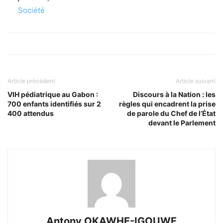
Par rapport à
Société
Article précédent
Article suivant
VIH pédiatrique au Gabon :
Discours à la Nation : les
700 enfants identifiés sur 2
règles qui encadrent la prise
400 attendus
de parole du Chef de l’État
devant le Parlement
Antony OKAWHE-IGOUWE