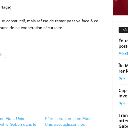
ortage)
ue constructif, mais refuse de rester passive face à ce
use de sa coopération sécuritaire.
SÉ
Éduc
post
pp
Mika
Île 
renf
Dylan
Cap 
inve
Dylan
Tran
es États-Unis
Pétrole iranien : Les États-
atte
ent le Gabon dans le
Unis assouplissent les
Gab