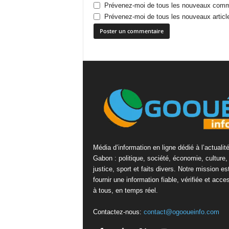
Prévenez-moi de tous les nouveaux comme
Prévenez-moi de tous les nouveaux article
Média d’information en ligne dédié à l’actualit
Gabon : politique, société, économie, culture,
justice, sport et faits divers. Notre mission es
fournir une information fiable, vérifiée et acce
à tous, en temps réel.
Contactez-nous:
contact@ogooueinfo.com