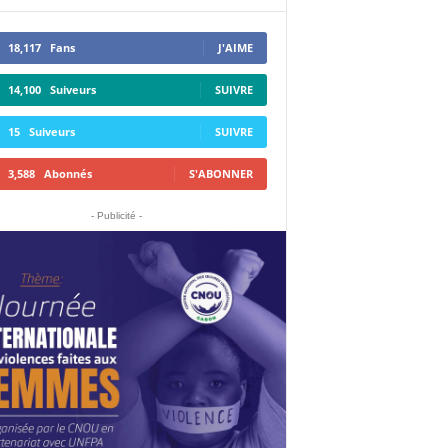
18,117
Fans
J'AIME
14,100
Suiveurs
SUIVRE
15
Suiveurs
SUIVRE
3,588
Abonnés
S'ABONNER
- Publicité -