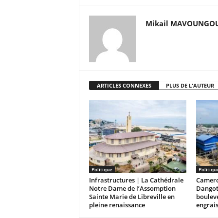
Mikail MAVOUNGO
ARTICLES CONNEXES
PLUS DE L'AUTEUR
Politique
Politiqu
Infrastructures | La Cathédrale
Camero
Notre Dame de l’Assomption
Dangot
Sainte Marie de Libreville en
bouleve
pleine renaissance
engrai