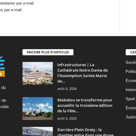
ntaires par e-mail.
s par e-mail.
ENCORE PLUS D'ARTICLES
CA
Socié
Infrastructures | La
Cathédrale Notre Dame de
Politi
l’Assomption Sainte Marie
de...
Econ
é du
août 6, 2026
Intern
Sport
Makokou se transforme pour
t de
accueillir la troisième édition
ssible
Envir
de la Fête...
Justi
août 6, 2026
Derrière Plein Orety : le
chantier entre dans une étape