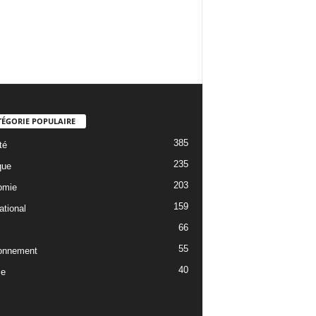
TÉGORIE POPULAIRE
385
té
235
que
203
omie
159
ational
66
55
onnement
40
ce