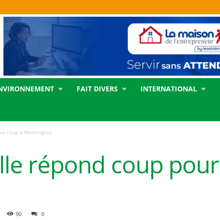
NVIRONNEMENT
FAIT DIVERS
INTERNATIONAL
pour coup à Washington
ville répond coup pou
90
0