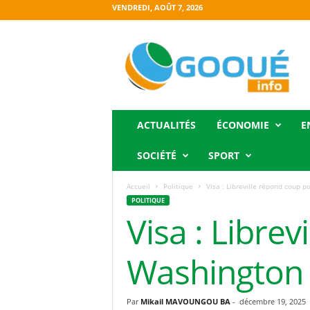
VENDREDI, AOÛT 7, 2026
O
g
o
o
u
é
i
ACTUALITÉS
ÉCONOMIE
E
n
f
SOCIÉTÉ
SPORT
o
Accueil
Politique
Visa : Libreville répond coup 
POLITIQUE
Visa : Libre
Washington
Par
Mikail MAVOUNGOU BA
-
décembre 19, 2025