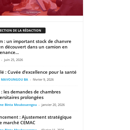
LECTION DE LA RÉDACTION
m : un important stock de chanvre
en découvert dans un camion en
enance...
-
juin 25, 2026
lé : Cuvée d’excellence pour la santé
il MAVOUNGOU BA
-
février 9, 2026
: les demandes de chambres
ersitaires prolongées
ine Binta Moubouengou
-
janvier 20, 2026
ncement : Ajustement stratégique
le marché CEMAC
ine Binta Moubouengou
-
février 11, 2026