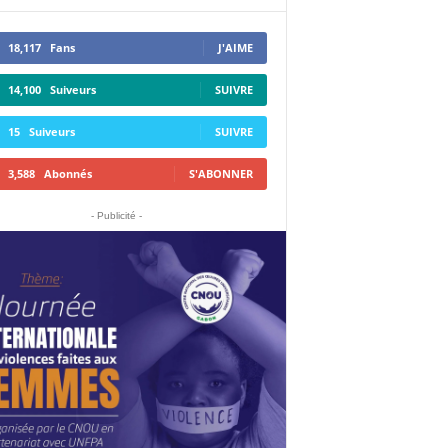
18,117
Fans
J'AIME
14,100
Suiveurs
SUIVRE
15
Suiveurs
SUIVRE
3,588
Abonnés
S'ABONNER
- Publicité -