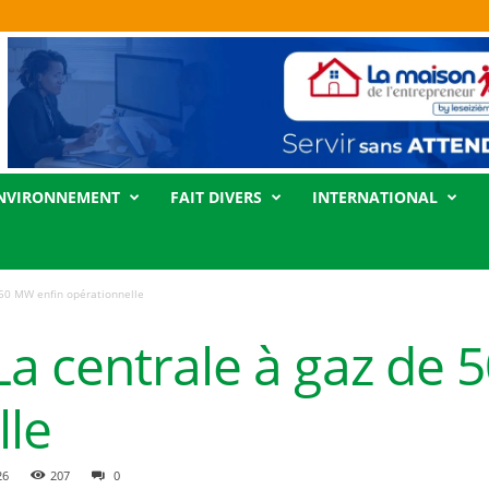
NVIRONNEMENT
FAIT DIVERS
INTERNATIONAL
50 MW enfin opérationnelle
a centrale à gaz de 
lle
26
207
0