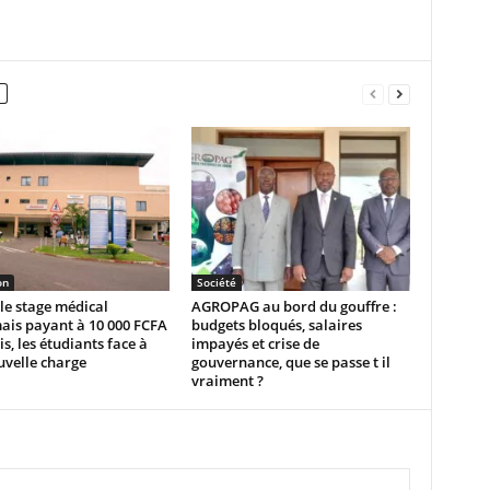
on
Société
le stage médical
AGROPAG au bord du gouffre :
ais payant à 10 000 FCFA
budgets bloqués, salaires
s, les étudiants face à
impayés et crise de
uvelle charge
gouvernance, que se passe t il
vraiment ?