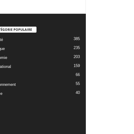
TÉGORIE POPULAIRE
385
té
235
que
203
omie
159
ational
66
55
onnement
40
ce