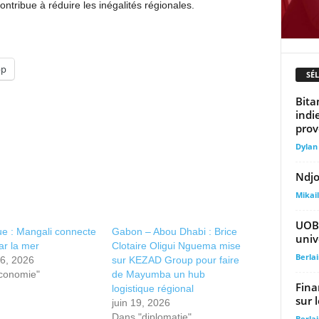
ontribue à réduire les inégalités régionales.
pp
SÉ
Bita
indi
prov
Dylan
Ndjo
Mika
UOB 
ue : Mangali connecte
Gabon – Abou Dhabi : Brice
univ
ar la mer
Clotaire Oligui Nguema mise
Berla
26, 2026
sur KEZAD Group pour faire
conomie"
de Mayumba un hub
Fina
logistique régional
sur 
juin 19, 2026
Dans "diplomatie"
Berla