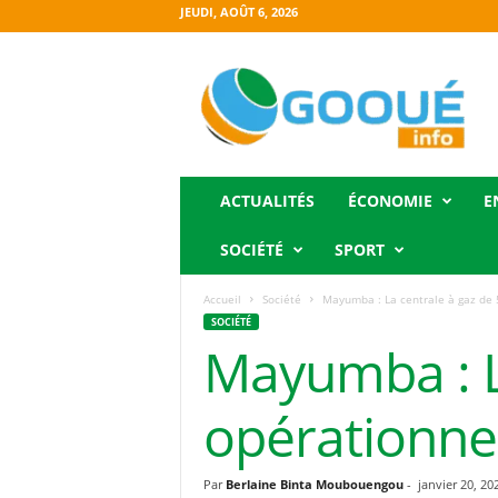
JEUDI, AOÛT 6, 2026
O
g
o
o
u
é
i
ACTUALITÉS
ÉCONOMIE
E
n
f
SOCIÉTÉ
SPORT
o
Accueil
Société
Mayumba : La centrale à gaz de 
SOCIÉTÉ
Mayumba : L
opérationne
Par
Berlaine Binta Moubouengou
-
janvier 20, 20