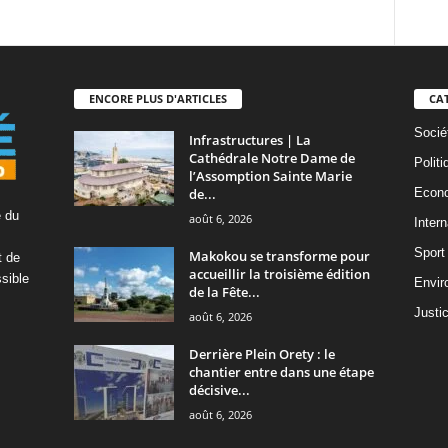
ENCORE PLUS D'ARTICLES
CA
Socié
Infrastructures | La
Cathédrale Notre Dame de
Politi
l’Assomption Sainte Marie
de...
Econ
é du
août 6, 2026
Intern
Sport
Makokou se transforme pour
t de
accueillir la troisième édition
ssible
Envir
de la Fête...
Justi
août 6, 2026
Derrière Plein Orety : le
chantier entre dans une étape
décisive...
août 6, 2026