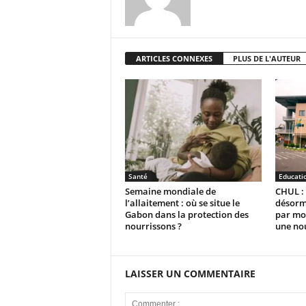
ARTICLES CONNEXES
PLUS DE L'AUTEUR
Santé
Educati
Semaine mondiale de
CHUL : 
l’allaitement : où se situe le
désorm
Gabon dans la protection des
par moi
nourrissons ?
une no
LAISSER UN COMMENTAIRE