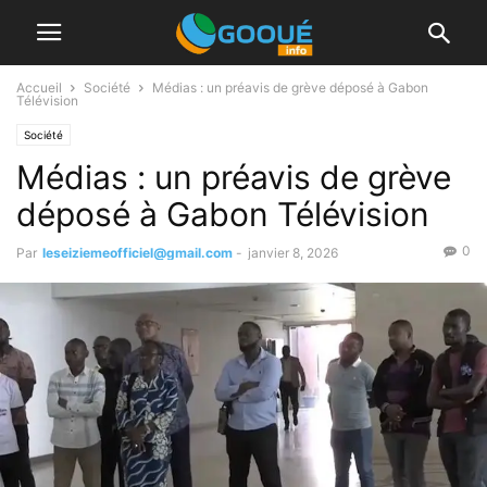
Accueil
Société
Médias : un préavis de grève déposé à Gabon
Télévision
Société
Médias : un préavis de grève
déposé à Gabon Télévision
0
Par
leseiziemeofficiel@gmail.com
-
janvier 8, 2026