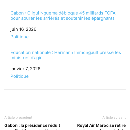
Gabon : Oligui Nguema débloque 45 milliards FCFA
pour apurer les arriérés et soutenir les épargnants
Date
juin 16, 2026
Par rapport à
Politique
Éducation nationale : Hermann Immongault presse les
ministres d’agir
Date
janvier 7, 2026
Par rapport à
Politique
Article précédent
Article suivant
Gabon : la présidence réduit
Royal Air Maroc se retire