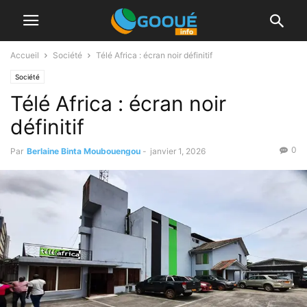
Accueil
Société
Télé Africa : écran noir définitif
Société
Télé Africa : écran noir
définitif
0
Par
Berlaine Binta Moubouengou
-
janvier 1, 2026