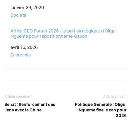
Date
janvier 29, 2026
Par rapport à
Société
Africa CEO Forum 2026 : le pari stratégique d’Oligui
Nguema pour repositionner le Gabon
Date
avril 16, 2026
Par rapport à
Economie
Article précédent
Article suivant
Senat : Renforcement des
Politique Générale : Oligui
liens avec la Chine
Nguema fixe le cap pour
2026