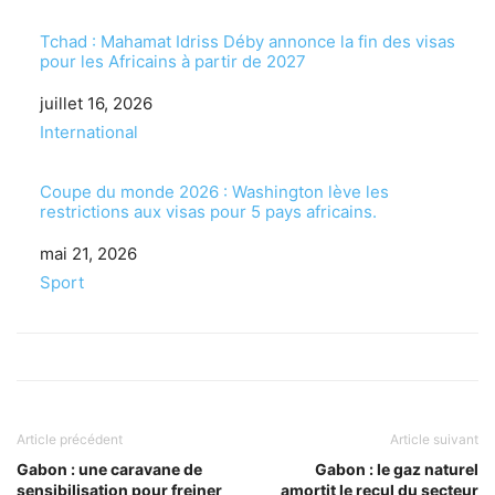
Tchad : Mahamat Idriss Déby annonce la fin des visas
pour les Africains à partir de 2027
Date
juillet 16, 2026
Par rapport à
International
Coupe du monde 2026 : Washington lève les
restrictions aux visas pour 5 pays africains.
Date
mai 21, 2026
Par rapport à
Sport
Article précédent
Article suivant
Gabon : une caravane de
Gabon : le gaz naturel
sensibilisation pour freiner
amortit le recul du secteur